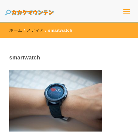
高価買取のための情報を幅広く取り扱うサイト
カカクマウンテン
ホーム
/
メディア
/
smartwatch
smartwatch