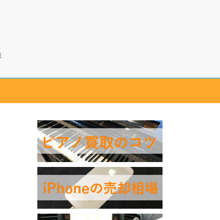
カカク
車