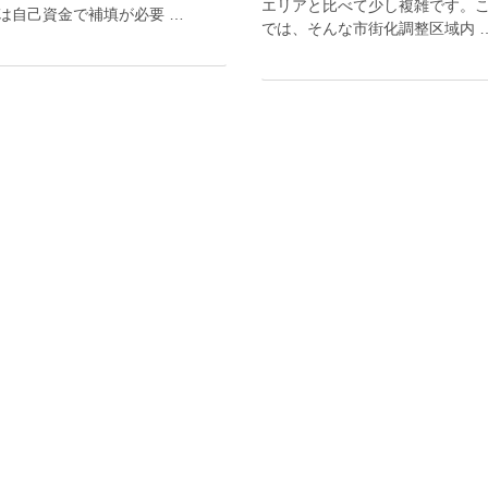
エリアと比べて少し複雑です。
は自己資金で補填が必要 …
では、そんな市街化調整区域内 