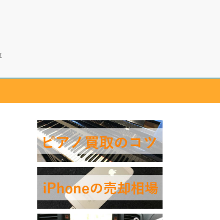
カカク
車