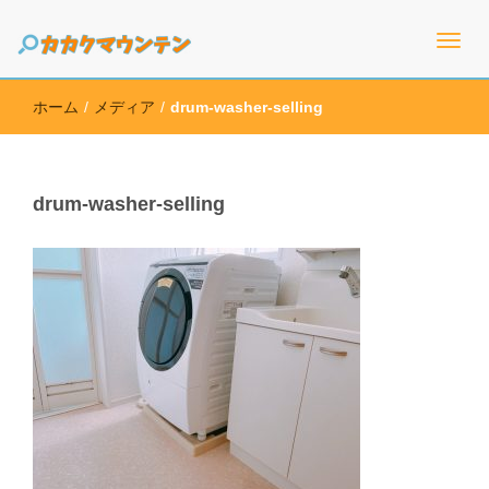
高価買取のための情報を幅広く取り扱うサイト
カカクマウンテン
ホーム
/
メディア
/
drum-washer-selling
drum-washer-selling