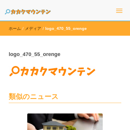
高価買取のための情報を幅広く取り扱うサイト
カカクマウンテン
ホーム
/
メディア
/
logo_470_55_orenge
logo_470_55_orenge
類似のニュース