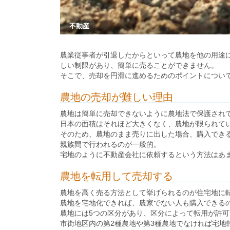
不動産
農業従事者が引退したからといって農地を他の用途
しい制限があり、簡単に売ることができません。
そこで、売却を円滑に進めるためのポイントについ
農地の売却が難しい理由
農地は簡単に売却できないように農地法で保護され
日本の面積はそれほど大きくなく、農地が限られて
そのため、農地のまま売りに出した場合、購入でき
親族間で行われるのが一般的。
宅地のように不動産会社に依頼するという方法はあ
農地を転用して売却する
農地を高く売る方法として挙げられるのが住宅地に
農地を宅地化できれば、農家でない人も購入できる
農地には5つの区分があり、区分によって転用が許
市街地区内の第2種農地や第3種農地でなければ宅