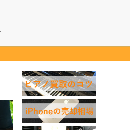
カカク
車