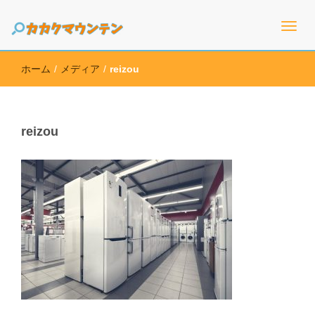
高価買取のための情報を幅広く取り扱うサイト
カカクマウンテン
ホーム
/
メディア
/
reizou
reizou